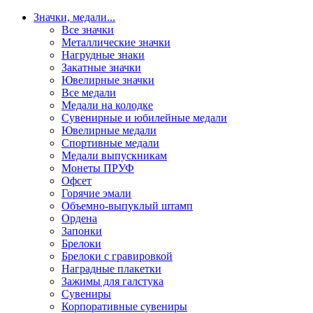
Значки, медали
...
Все значки
Металлические значки
Нагрудные знаки
Закатные значки
Ювелирные значки
Все медали
Медали на колодке
Сувенирные и юбилейные медали
Ювелирные медали
Спортивные медали
Медали выпускникам
Монеты ПРУФ
Офсет
Горячие эмали
Объемно-выпуклый штамп
Ордена
Запонки
Брелоки
Брелоки с гравировкой
Наградные плакетки
Зажимы для галстука
Сувениры
Корпоративные сувениры