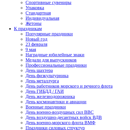
Спортивные сувениры
Упаковка
Стандартная
Индивидуальная
Жетоны
К праздникам
Популярные праздники
Новый год
23 февраля
9 мая
Наградные юбилейные знаки
Медали для выпускников
Профессиональные праздники
День шахтера
День физкультурника
День металлурга
День работников морского и речного флота
День ГИБДД / ГАИ
День железнодорожника
День космонавтики и авиации
Военные праздники
День военно-воздушных сил ВВС
День воздушно-десантных войск ВДВ
День военно-морского флота ВМФ
Праздники силовых структур