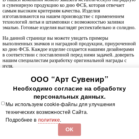
и сувенирную продукцию ко дню ФСБ, которая отвечает
самым высоким критериям качества. Изделия
изготавливаются на нашем производстве с применением
технологий литья и штамповки с возможностью заливки
эмалью. Готовые изделия выглядят респектабельно и солидно.
На данной странице вы можете увидеть примеры
выполненных значков и наградной продукции, приуроченной
ко дню ФСБ. Каждое изделие создается нашими дизайнерами
в соответствии с поставленной перед ними задачей. доверить
нашим специалистам разработку оригинальной награды с
нуля.
ООО “Арт Сувенир”
© 2005-
2026
Значки-медали
Использование информации, содержащейся на сайте, в том
Необходимо согласие на обработку
числе фото продукции, без согласия правообладателя, влечет
возникновение ответственности согласно ст. 1250-1252 ГК
персональных данных.
РФ, ст. 7.12 КоАП РФ и ст. 146, 147 УК РФ
Мы используем cookie-файлы для улучшения
Все значки
Все медали
О компании
Контакты
Технологии
технических возможностей Сайта.
изготовления
Политика в отношении обработки
Подробнее в
политике
.
персональных данных
Доставка и оплата
Карта сайта
ОК