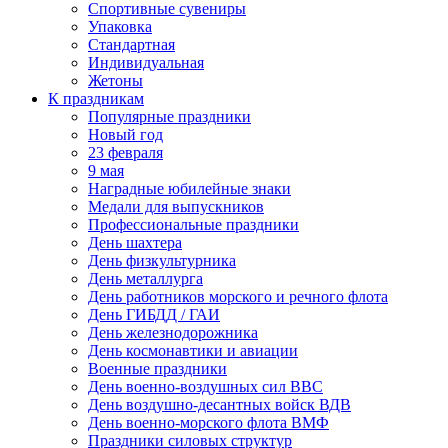
Спортивные сувениры
Упаковка
Стандартная
Индивидуальная
Жетоны
К праздникам
Популярные праздники
Новый год
23 февраля
9 мая
Наградные юбилейные знаки
Медали для выпускников
Профессиональные праздники
День шахтера
День физкультурника
День металлурга
День работников морского и речного флота
День ГИБДД / ГАИ
День железнодорожника
День космонавтики и авиации
Военные праздники
День военно-воздушных сил ВВС
День воздушно-десантных войск ВДВ
День военно-морского флота ВМФ
Праздники силовых структур