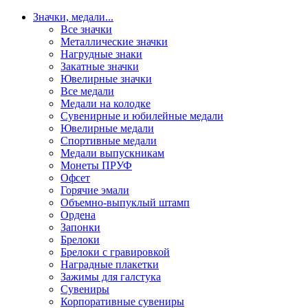
Значки, медали
...
Все значки
Металлические значки
Нагрудные знаки
Закатные значки
Ювелирные значки
Все медали
Медали на колодке
Сувенирные и юбилейные медали
Ювелирные медали
Спортивные медали
Медали выпускникам
Монеты ПРУФ
Офсет
Горячие эмали
Объемно-выпуклый штамп
Ордена
Запонки
Брелоки
Брелоки с гравировкой
Наградные плакетки
Зажимы для галстука
Сувениры
Корпоративные сувениры