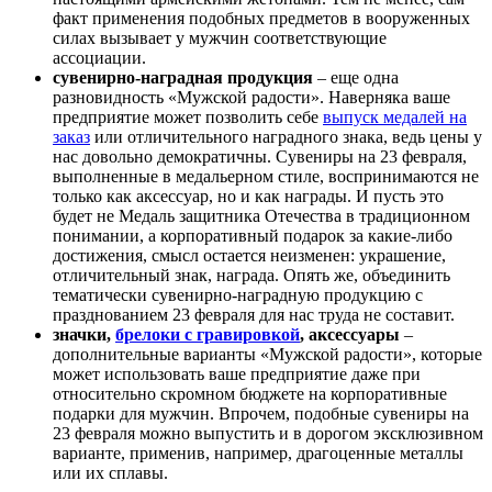
факт применения подобных предметов в вооруженных
силах вызывает у мужчин соответствующие
ассоциации.
сувенирно-наградная продукция
– еще одна
разновидность «Мужской радости». Наверняка ваше
предприятие может позволить себе
выпуск медалей на
заказ
или отличительного наградного знака, ведь цены у
нас довольно демократичны. Сувениры на 23 февраля,
выполненные в медальерном стиле, воспринимаются не
только как аксессуар, но и как награды. И пусть это
будет не Медаль защитника Отечества в традиционном
понимании, а корпоративный подарок за какие-либо
достижения, смысл остается неизменен: украшение,
отличительный знак, награда. Опять же, объединить
тематически сувенирно-наградную продукцию с
празднованием 23 февраля для нас труда не составит.
значки,
брелоки с гравировкой
, аксессуары
–
дополнительные варианты «Мужской радости», которые
может использовать ваше предприятие даже при
относительно скромном бюджете на корпоративные
подарки для мужчин. Впрочем, подобные сувениры на
23 февраля можно выпустить и в дорогом эксклюзивном
варианте, применив, например, драгоценные металлы
или их сплавы.