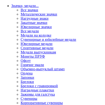
Значки, медали
...
Все значки
Металлические значки
Нагрудные знаки
Закатные значки
Ювелирные значки
Все медали
Медали на колодке
Сувенирные и юбилейные медали
Ювелирные медали
Спортивные медали
Медали выпускникам
Монеты ПРУФ
Офсет
Горячие эмали
Объемно-выпуклый штамп
Ордена
Запонки
Брелоки
Брелоки с гравировкой
Наградные плакетки
Зажимы для галстука
Сувениры
Корпоративные сувениры