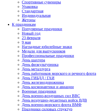
Спортивные сувениры
Упаковка
Стандартная
Индивидуальная
Жетоны
К праздникам
Популярные праздники
Новый год
23 февраля
9 мая
Наградные юбилейные знаки
Медали для выпускников
Профессиональные праздники
День шахтера
День физкультурника
День металлурга
День работников морского и речного флота
День ГИБДД / ГАИ
День железнодорожника
День космонавтики и авиации
Военные праздники
День военно-воздушных сил ВВС
День воздушно-десантных войск ВДВ
День военно-морского флота ВМФ
Праздники силовых структур