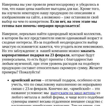
Наверняка вы уже провели рекогносцировку и убедились в
том, что наши цены наиболее выгодны для вас. Кроме того,
вы изучили некоторую нашу продукцию по описаниям и
изображениям на сайте, а возможно – уже остановили свой
выбор на чем-то конкретном.
Если нет, на этом этапе мы
готовы вам помочь: операция продолжается!
Наверное, нереально найти однородный мужской коллектив,
в котором бы все представители имели одинаковый возраст и
сходные интересы. Из-за подобной неоднородности выбор
зачастую осложняется: кажется, что угодить всем невозможно.
Но это заблуждение: в нашей компании можно
заказать
корпоративные подарки на 23 февраля
, которые будут
универсальны, то есть будут приняты с благодарностью
любым мужчиной, при этом уровень расходов на подобную
продукцию составит относительно скромную сумму. Желаете
примеры? Пожалуйста!
армейский жетон
– отличный подарок, особенно если
учесть, что по смысловому наполнению он неразрывно
связан с 23-м февраля. Конечно же, «армейский» – это
название условное: мы
выпускаем на заказ жетоны
из
любого металла и любой формы, и чаще всего подобные
сувениры имеют весьма отдаленное внешнее сходство с
настоящими армейскими жетонами. Тем не менее, сам