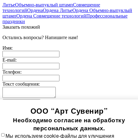
Литье
Объемно-выпуклый штамп
Совмещение
технологий
Ордена
Ордена Литье
Ордена Объемно-выпуклый
штамп
Ордена Совмещение технологий
Профессиональные
праздники
Заказать похожий
Остались вопросы? Напишите нам!
Имя:
E-mail:
Телефон:
Текст сообщения:
Отправить заявку
ООО “Арт Сувенир”
© 2005-
2026
Значки-медали
Использование информации, содержащейся на сайте, в том
Необходимо согласие на обработку
числе фото продукции, без согласия правообладателя, влечет
возникновение ответственности согласно ст. 1250-1252 ГК
персональных данных.
РФ, ст. 7.12 КоАП РФ и ст. 146, 147 УК РФ
Мы используем cookie-файлы для улучшения