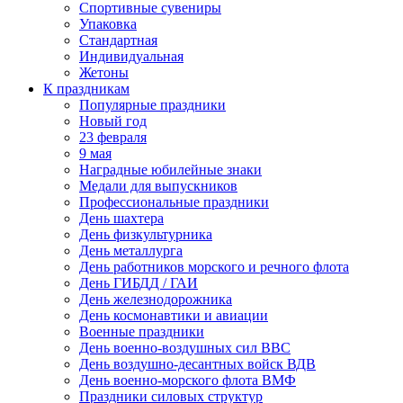
Спортивные сувениры
Упаковка
Стандартная
Индивидуальная
Жетоны
К праздникам
Популярные праздники
Новый год
23 февраля
9 мая
Наградные юбилейные знаки
Медали для выпускников
Профессиональные праздники
День шахтера
День физкультурника
День металлурга
День работников морского и речного флота
День ГИБДД / ГАИ
День железнодорожника
День космонавтики и авиации
Военные праздники
День военно-воздушных сил ВВС
День воздушно-десантных войск ВДВ
День военно-морского флота ВМФ
Праздники силовых структур