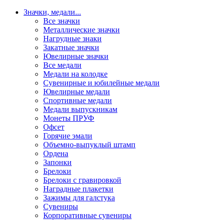
Значки, медали
...
Все значки
Металлические значки
Нагрудные знаки
Закатные значки
Ювелирные значки
Все медали
Медали на колодке
Сувенирные и юбилейные медали
Ювелирные медали
Спортивные медали
Медали выпускникам
Монеты ПРУФ
Офсет
Горячие эмали
Объемно-выпуклый штамп
Ордена
Запонки
Брелоки
Брелоки с гравировкой
Наградные плакетки
Зажимы для галстука
Сувениры
Корпоративные сувениры