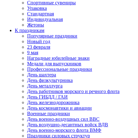
Спортивные сувениры
Упаковка
Стандартная
Индивидуальная
Жетоны
К праздникам
Популярные праздники
Новый год
23 февраля
9 мая
Наградные юбилейные знаки
Медали для выпускников
Профессиональные праздники
День шахтера
День физкультурника
День металлурга
День работников морского и речного флота
День ГИБДД / ГАИ
День железнодорожника
День космонавтики и авиации
Военные праздники
День военно-воздушных сил ВВС
День воздушно-десантных войск ВДВ
День военно-морского флота ВМФ
Праздники силовых структур