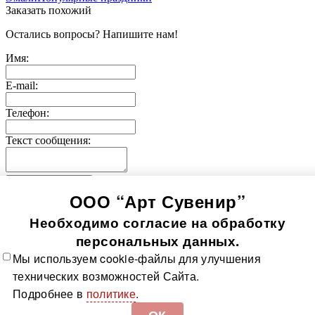
Заказать похожий
Остались вопросы? Напишите нам!
Имя:
E-mail:
Телефон:
Текст сообщения:
Отправить заявку
ООО “Арт Сувенир”
© 2005-
2026
Значки-медали
Использование информации, содержащейся на сайте, в том
Необходимо согласие на обработку
числе фото продукции, без согласия правообладателя, влечет
возникновение ответственности согласно ст. 1250-1252 ГК
персональных данных.
РФ, ст. 7.12 КоАП РФ и ст. 146, 147 УК РФ
Мы используем cookie-файлы для улучшения
Все значки
Все медали
О компании
Контакты
Технологии
технических возможностей Сайта.
изготовления
Политика в отношении обработки
Подробнее в
политике
.
персональных данных
Доставка и оплата
Карта сайта