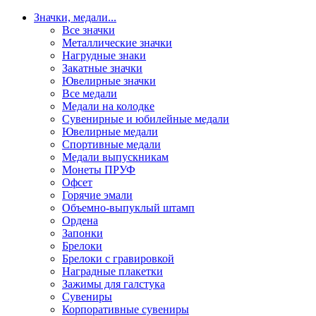
Значки, медали
...
Все значки
Металлические значки
Нагрудные знаки
Закатные значки
Ювелирные значки
Все медали
Медали на колодке
Сувенирные и юбилейные медали
Ювелирные медали
Спортивные медали
Медали выпускникам
Монеты ПРУФ
Офсет
Горячие эмали
Объемно-выпуклый штамп
Ордена
Запонки
Брелоки
Брелоки с гравировкой
Наградные плакетки
Зажимы для галстука
Сувениры
Корпоративные сувениры