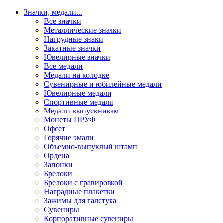
Значки, медали
...
Все значки
Металлические значки
Нагрудные знаки
Закатные значки
Ювелирные значки
Все медали
Медали на колодке
Сувенирные и юбилейные медали
Ювелирные медали
Спортивные медали
Медали выпускникам
Монеты ПРУФ
Офсет
Горячие эмали
Объемно-выпуклый штамп
Ордена
Запонки
Брелоки
Брелоки с гравировкой
Наградные плакетки
Зажимы для галстука
Сувениры
Корпоративные сувениры