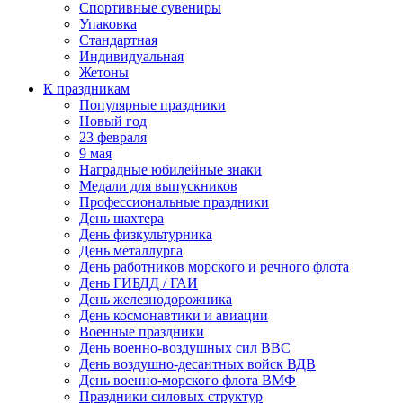
Спортивные сувениры
Упаковка
Стандартная
Индивидуальная
Жетоны
К праздникам
Популярные праздники
Новый год
23 февраля
9 мая
Наградные юбилейные знаки
Медали для выпускников
Профессиональные праздники
День шахтера
День физкультурника
День металлурга
День работников морского и речного флота
День ГИБДД / ГАИ
День железнодорожника
День космонавтики и авиации
Военные праздники
День военно-воздушных сил ВВС
День воздушно-десантных войск ВДВ
День военно-морского флота ВМФ
Праздники силовых структур