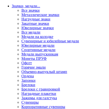
Значки, медали
...
Все значки
Металлические значки
Нагрудные знаки
Закатные значки
Ювелирные значки
Все медали
Медали на колодке
Сувенирные и юбилейные медали
Ювелирные медали
Спортивные медали
Медали выпускникам
Монеты ПРУФ
Офсет
Горячие эмали
Объемно-выпуклый штамп
Ордена
Запонки
Брелоки
Брелоки с гравировкой
Наградные плакетки
Зажимы для галстука
Сувениры
Корпоративные сувениры