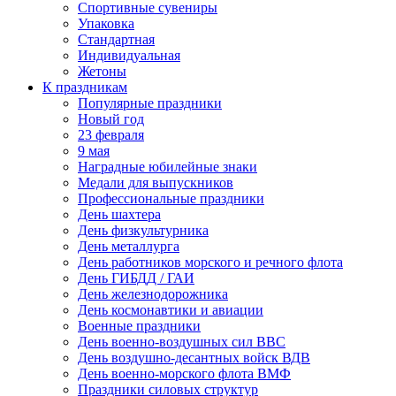
Спортивные сувениры
Упаковка
Стандартная
Индивидуальная
Жетоны
К праздникам
Популярные праздники
Новый год
23 февраля
9 мая
Наградные юбилейные знаки
Медали для выпускников
Профессиональные праздники
День шахтера
День физкультурника
День металлурга
День работников морского и речного флота
День ГИБДД / ГАИ
День железнодорожника
День космонавтики и авиации
Военные праздники
День военно-воздушных сил ВВС
День воздушно-десантных войск ВДВ
День военно-морского флота ВМФ
Праздники силовых структур