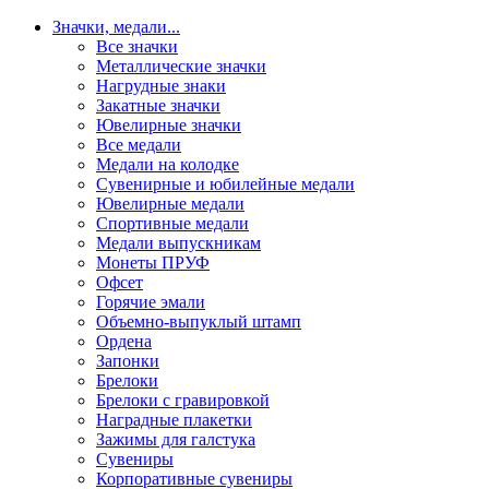
Значки, медали
...
Все значки
Металлические значки
Нагрудные знаки
Закатные значки
Ювелирные значки
Все медали
Медали на колодке
Сувенирные и юбилейные медали
Ювелирные медали
Спортивные медали
Медали выпускникам
Монеты ПРУФ
Офсет
Горячие эмали
Объемно-выпуклый штамп
Ордена
Запонки
Брелоки
Брелоки с гравировкой
Наградные плакетки
Зажимы для галстука
Сувениры
Корпоративные сувениры