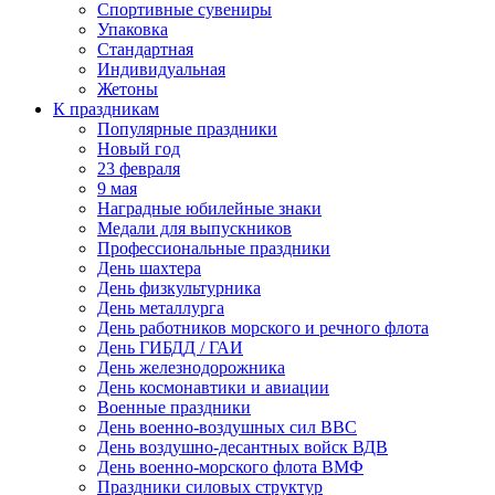
Спортивные сувениры
Упаковка
Стандартная
Индивидуальная
Жетоны
К праздникам
Популярные праздники
Новый год
23 февраля
9 мая
Наградные юбилейные знаки
Медали для выпускников
Профессиональные праздники
День шахтера
День физкультурника
День металлурга
День работников морского и речного флота
День ГИБДД / ГАИ
День железнодорожника
День космонавтики и авиации
Военные праздники
День военно-воздушных сил ВВС
День воздушно-десантных войск ВДВ
День военно-морского флота ВМФ
Праздники силовых структур