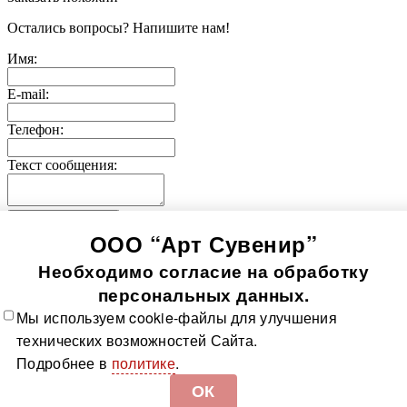
Остались вопросы? Напишите нам!
Имя:
E-mail:
Телефон:
Текст сообщения:
Отправить заявку
ООО “Арт Сувенир”
© 2005-
2026
Значки-медали
Использование информации, содержащейся на сайте, в том
Необходимо согласие на обработку
числе фото продукции, без согласия правообладателя, влечет
возникновение ответственности согласно ст. 1250-1252 ГК
персональных данных.
РФ, ст. 7.12 КоАП РФ и ст. 146, 147 УК РФ
Мы используем cookie-файлы для улучшения
Все значки
Все медали
О компании
Контакты
Технологии
технических возможностей Сайта.
изготовления
Политика в отношении обработки
Подробнее в
политике
.
персональных данных
Доставка и оплата
Карта сайта
ОК