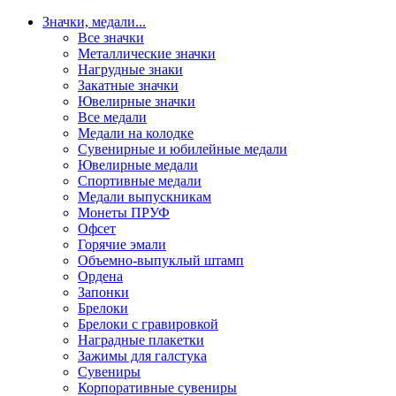
Значки, медали
...
Все значки
Металлические значки
Нагрудные знаки
Закатные значки
Ювелирные значки
Все медали
Медали на колодке
Сувенирные и юбилейные медали
Ювелирные медали
Спортивные медали
Медали выпускникам
Монеты ПРУФ
Офсет
Горячие эмали
Объемно-выпуклый штамп
Ордена
Запонки
Брелоки
Брелоки с гравировкой
Наградные плакетки
Зажимы для галстука
Сувениры
Корпоративные сувениры