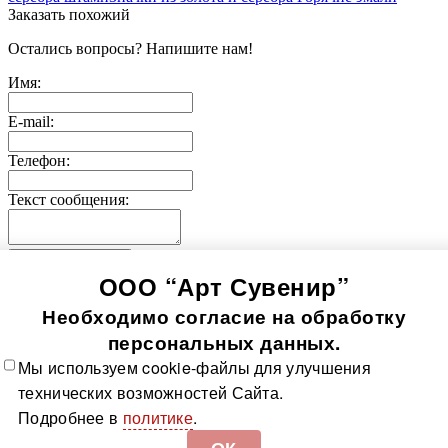
Заказать похожий
Остались вопросы? Напишите нам!
Имя:
E-mail:
Телефон:
Текст сообщения:
Отправить заявку
ООО “Арт Сувенир”
© 2005-
2026
Значки-медали
Использование информации, содержащейся на сайте, в том
Необходимо согласие на обработку
числе фото продукции, без согласия правообладателя, влечет
возникновение ответственности согласно ст. 1250-1252 ГК
персональных данных.
РФ, ст. 7.12 КоАП РФ и ст. 146, 147 УК РФ
Мы используем cookie-файлы для улучшения
Все значки
Все медали
О компании
Контакты
Технологии
технических возможностей Сайта.
изготовления
Политика в отношении обработки
Подробнее в
политике
.
персональных данных
Доставка и оплата
Карта сайта