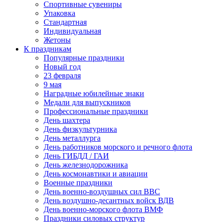
Спортивные сувениры
Упаковка
Стандартная
Индивидуальная
Жетоны
К праздникам
Популярные праздники
Новый год
23 февраля
9 мая
Наградные юбилейные знаки
Медали для выпускников
Профессиональные праздники
День шахтера
День физкультурника
День металлурга
День работников морского и речного флота
День ГИБДД / ГАИ
День железнодорожника
День космонавтики и авиации
Военные праздники
День военно-воздушных сил ВВС
День воздушно-десантных войск ВДВ
День военно-морского флота ВМФ
Праздники силовых структур