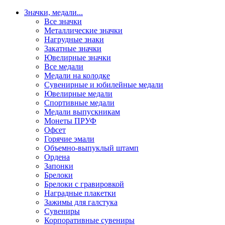
Значки, медали
...
Все значки
Металлические значки
Нагрудные знаки
Закатные значки
Ювелирные значки
Все медали
Медали на колодке
Сувенирные и юбилейные медали
Ювелирные медали
Спортивные медали
Медали выпускникам
Монеты ПРУФ
Офсет
Горячие эмали
Объемно-выпуклый штамп
Ордена
Запонки
Брелоки
Брелоки с гравировкой
Наградные плакетки
Зажимы для галстука
Сувениры
Корпоративные сувениры