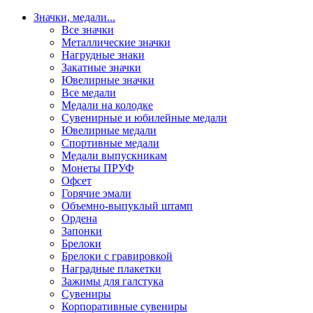
Значки, медали
...
Все значки
Металлические значки
Нагрудные знаки
Закатные значки
Ювелирные значки
Все медали
Медали на колодке
Сувенирные и юбилейные медали
Ювелирные медали
Спортивные медали
Медали выпускникам
Монеты ПРУФ
Офсет
Горячие эмали
Объемно-выпуклый штамп
Ордена
Запонки
Брелоки
Брелоки с гравировкой
Наградные плакетки
Зажимы для галстука
Сувениры
Корпоративные сувениры