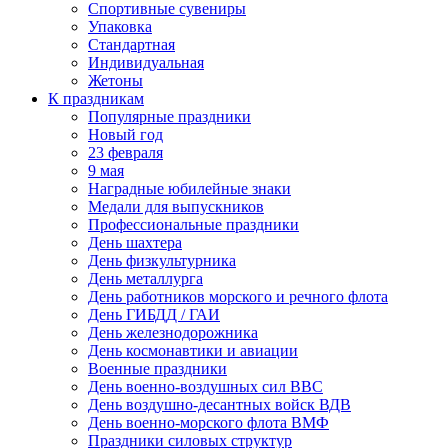
Спортивные сувениры
Упаковка
Стандартная
Индивидуальная
Жетоны
К праздникам
Популярные праздники
Новый год
23 февраля
9 мая
Наградные юбилейные знаки
Медали для выпускников
Профессиональные праздники
День шахтера
День физкультурника
День металлурга
День работников морского и речного флота
День ГИБДД / ГАИ
День железнодорожника
День космонавтики и авиации
Военные праздники
День военно-воздушных сил ВВС
День воздушно-десантных войск ВДВ
День военно-морского флота ВМФ
Праздники силовых структур