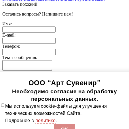
Заказать похожий
Остались вопросы? Напишите нам!
Имя:
E-mail:
Телефон:
Текст сообщения:
Отправить заявку
ООО “Арт Сувенир”
© 2005-
2026
Значки-медали
Использование информации, содержащейся на сайте, в том
Необходимо согласие на обработку
числе фото продукции, без согласия правообладателя, влечет
возникновение ответственности согласно ст. 1250-1252 ГК
персональных данных.
РФ, ст. 7.12 КоАП РФ и ст. 146, 147 УК РФ
Мы используем cookie-файлы для улучшения
Все значки
Все медали
О компании
Контакты
Технологии
технических возможностей Сайта.
изготовления
Политика в отношении обработки
Подробнее в
политике
.
персональных данных
Доставка и оплата
Карта сайта