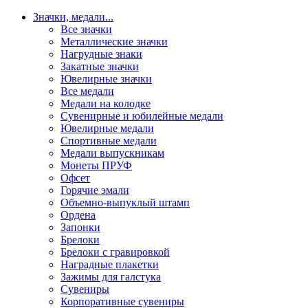
Значки, медали
...
Все значки
Металлические значки
Нагрудные знаки
Закатные значки
Ювелирные значки
Все медали
Медали на колодке
Сувенирные и юбилейные медали
Ювелирные медали
Спортивные медали
Медали выпускникам
Монеты ПРУФ
Офсет
Горячие эмали
Объемно-выпуклый штамп
Ордена
Запонки
Брелоки
Брелоки с гравировкой
Наградные плакетки
Зажимы для галстука
Сувениры
Корпоративные сувениры