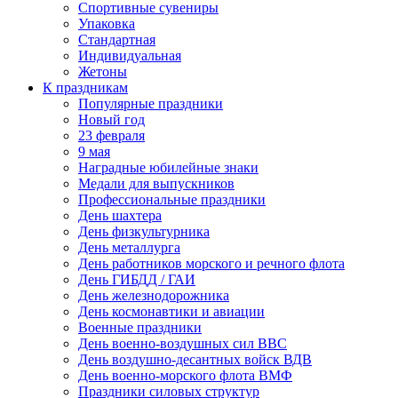
Спортивные сувениры
Упаковка
Стандартная
Индивидуальная
Жетоны
К праздникам
Популярные праздники
Новый год
23 февраля
9 мая
Наградные юбилейные знаки
Медали для выпускников
Профессиональные праздники
День шахтера
День физкультурника
День металлурга
День работников морского и речного флота
День ГИБДД / ГАИ
День железнодорожника
День космонавтики и авиации
Военные праздники
День военно-воздушных сил ВВС
День воздушно-десантных войск ВДВ
День военно-морского флота ВМФ
Праздники силовых структур