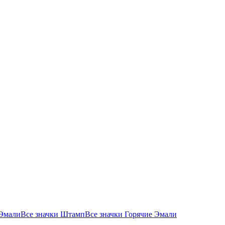
 Эмали
Все значки Штамп
Все значки Горячие Эмали