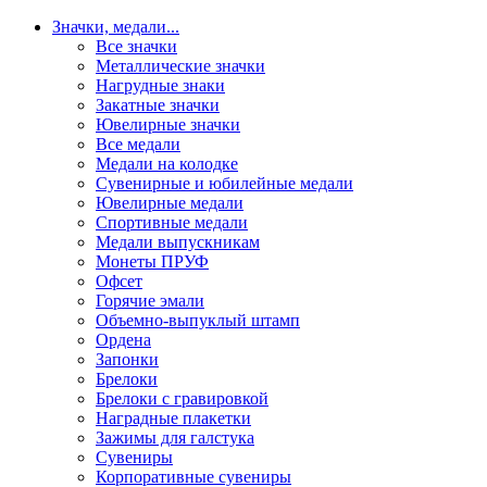
Значки, медали
...
Все значки
Металлические значки
Нагрудные знаки
Закатные значки
Ювелирные значки
Все медали
Медали на колодке
Сувенирные и юбилейные медали
Ювелирные медали
Спортивные медали
Медали выпускникам
Монеты ПРУФ
Офсет
Горячие эмали
Объемно-выпуклый штамп
Ордена
Запонки
Брелоки
Брелоки с гравировкой
Наградные плакетки
Зажимы для галстука
Сувениры
Корпоративные сувениры