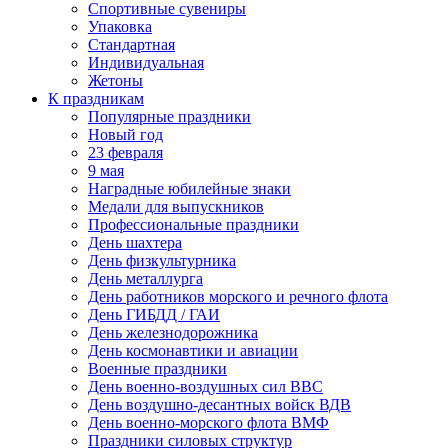
Спортивные сувениры
Упаковка
Стандартная
Индивидуальная
Жетоны
К праздникам
Популярные праздники
Новый год
23 февраля
9 мая
Наградные юбилейные знаки
Медали для выпускников
Профессиональные праздники
День шахтера
День физкультурника
День металлурга
День работников морского и речного флота
День ГИБДД / ГАИ
День железнодорожника
День космонавтики и авиации
Военные праздники
День военно-воздушных сил ВВС
День воздушно-десантных войск ВДВ
День военно-морского флота ВМФ
Праздники силовых структур