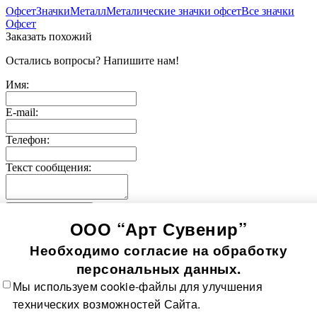
Офсет
Значки
Металл
Металические значки офсет
Все значки
Офсет
Заказать похожий
Остались вопросы? Напишите нам!
Имя:
E-mail:
Телефон:
Текст сообщения:
Отправить заявку
ООО “Арт Сувенир”
© 2005-
2026
Значки-медали
Использование информации, содержащейся на сайте, в том
Необходимо согласие на обработку
числе фото продукции, без согласия правообладателя, влечет
возникновение ответственности согласно ст. 1250-1252 ГК
персональных данных.
РФ, ст. 7.12 КоАП РФ и ст. 146, 147 УК РФ
Мы используем cookie-файлы для улучшения
Все значки
Все медали
О компании
Контакты
Технологии
технических возможностей Сайта.
изготовления
Политика в отношении обработки