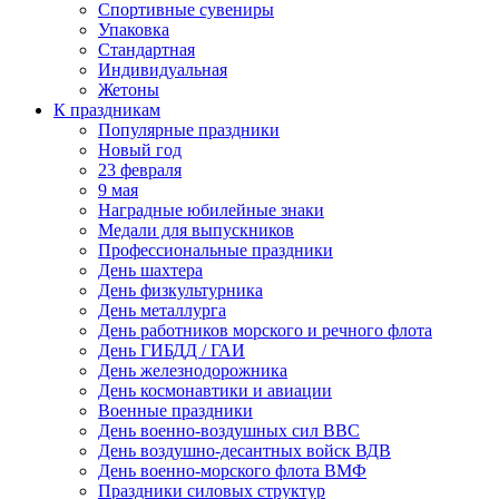
Спортивные сувениры
Упаковка
Стандартная
Индивидуальная
Жетоны
К праздникам
Популярные праздники
Новый год
23 февраля
9 мая
Наградные юбилейные знаки
Медали для выпускников
Профессиональные праздники
День шахтера
День физкультурника
День металлурга
День работников морского и речного флота
День ГИБДД / ГАИ
День железнодорожника
День космонавтики и авиации
Военные праздники
День военно-воздушных сил ВВС
День воздушно-десантных войск ВДВ
День военно-морского флота ВМФ
Праздники силовых структур