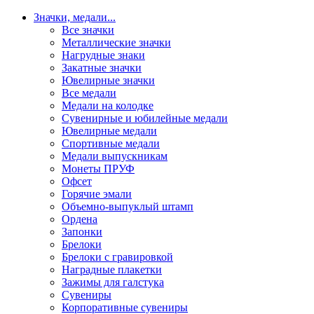
Значки, медали
...
Все значки
Металлические значки
Нагрудные знаки
Закатные значки
Ювелирные значки
Все медали
Медали на колодке
Сувенирные и юбилейные медали
Ювелирные медали
Спортивные медали
Медали выпускникам
Монеты ПРУФ
Офсет
Горячие эмали
Объемно-выпуклый штамп
Ордена
Запонки
Брелоки
Брелоки с гравировкой
Наградные плакетки
Зажимы для галстука
Сувениры
Корпоративные сувениры