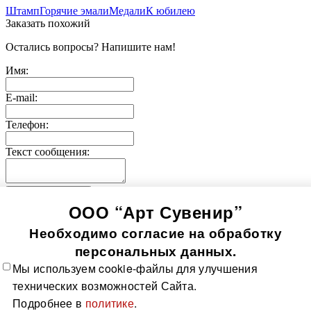
Штамп
Горячие эмали
Медали
К юбилею
Заказать похожий
Остались вопросы? Напишите нам!
Имя:
E-mail:
Телефон:
Текст сообщения:
Отправить заявку
ООО “Арт Сувенир”
© 2005-
2026
Значки-медали
Использование информации, содержащейся на сайте, в том
Необходимо согласие на обработку
числе фото продукции, без согласия правообладателя, влечет
возникновение ответственности согласно ст. 1250-1252 ГК
персональных данных.
РФ, ст. 7.12 КоАП РФ и ст. 146, 147 УК РФ
Мы используем cookie-файлы для улучшения
Все значки
Все медали
О компании
Контакты
Технологии
технических возможностей Сайта.
изготовления
Политика в отношении обработки
Подробнее в
политике
.
персональных данных
Доставка и оплата