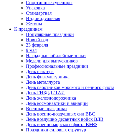
Спортивные сувениры
Упаковка
Стандартная
Индивидуальная
Жетоны
К праздникам
Популярные праздники
Новый год
23 февраля
9 мая
Наградные юбилейные знаки
Медали для выпускников
Профессиональные праздники
День шахтера
День физкультурника
День металлурга
День работников морского и речного флота
День ГИБДД / ГАИ
День железнодорожника
День космонавтики и авиации
Военные праздники
День военно-воздушных сил ВВС
День воздушно-десантных войск ВДВ
День военно-морского флота ВМФ
Праздники силовых структур