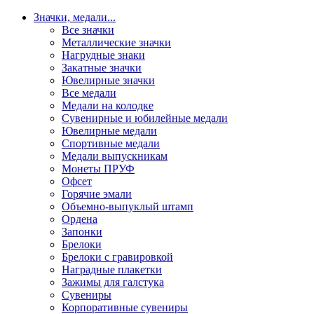
Значки, медали
...
Все значки
Металлические значки
Нагрудные знаки
Закатные значки
Ювелирные значки
Все медали
Медали на колодке
Сувенирные и юбилейные медали
Ювелирные медали
Спортивные медали
Медали выпускникам
Монеты ПРУФ
Офсет
Горячие эмали
Объемно-выпуклый штамп
Ордена
Запонки
Брелоки
Брелоки с гравировкой
Наградные плакетки
Зажимы для галстука
Сувениры
Корпоративные сувениры