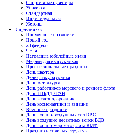
Спортивные сувениры
Упаковка
Стандартная
Индивидуальная
Жетоны
К праздникам
Популярные праздники
Новый год
23 февраля
9 мая
Наградные юбилейные знаки
Медали для выпускников
Профессиональные праздники
День шахтера
День физкультурника
День металлурга
День работников морского и речного флота
День ГИБДД / ГАИ
День железнодорожника
День космонавтики и авиации
Военные праздники
День военно-воздушных сил ВВС
День воздушно-десантных войск ВДВ
День военно-морского флота ВМФ
Праздники силовых структур