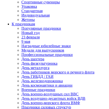
Спортивные сувениры
Упаковка
Стандартная
Индивидуальная
Жетоны
К праздникам
Популярные праздники
Новый год
23 февраля
9 мая
Наградные юбилейные знаки
Медали для выпускников
Профессиональные праздники
День шахтера
День физкультурника
День металлурга
День работников морского и речного флота
День ГИБДД / ГАИ
День железнодорожника
День космонавтики и авиации
Военные праздники
День военно-воздушных сил ВВС
День воздушно-десантных войск ВДВ
День военно-морского флота ВМФ
Праздники силовых структур