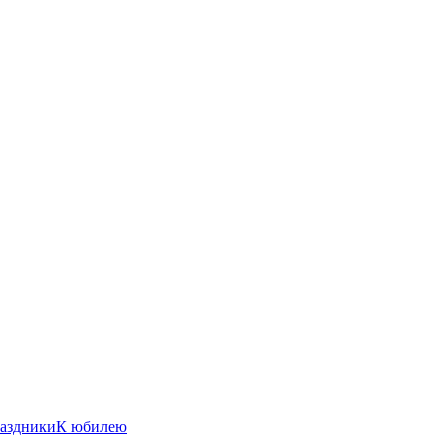
аздники
К юбилею