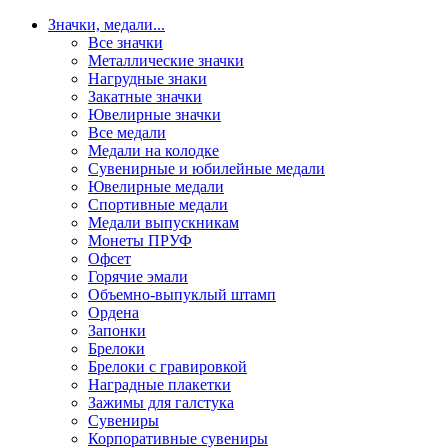
Значки, медали
...
Все значки
Металлические значки
Нагрудные знаки
Закатные значки
Ювелирные значки
Все медали
Медали на колодке
Сувенирные и юбилейные медали
Ювелирные медали
Спортивные медали
Медали выпускникам
Монеты ПРУФ
Офсет
Горячие эмали
Объемно-выпуклый штамп
Ордена
Запонки
Брелоки
Брелоки с гравировкой
Наградные плакетки
Зажимы для галстука
Сувениры
Корпоративные сувениры