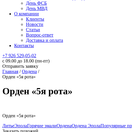
День ФСБ
День МВД
О компании
Клиенты
Новости
Статьи
Вопрос-ответ
Доставка и оплата
Контакты
+7 926 529-05-02
c 09.00 до 18.00 (пн-пт)
Отправить заявку
Главная
/
Ордена
/
Орден «5я рота»
Орден «5я рота»
Орден «5я рота»
Литье
Эпола
Горячие эмали
Ордена
Ордена Эпола
Популярные пр
Заказать похожий