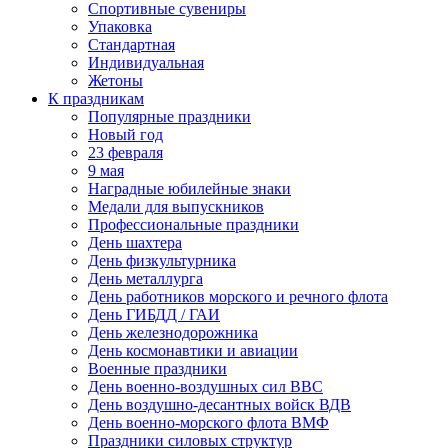
Спортивные сувениры
Упаковка
Стандартная
Индивидуальная
Жетоны
К праздникам
Популярные праздники
Новый год
23 февраля
9 мая
Наградные юбилейные знаки
Медали для выпускников
Профессиональные праздники
День шахтера
День физкультурника
День металлурга
День работников морского и речного флота
День ГИБДД / ГАИ
День железнодорожника
День космонавтики и авиации
Военные праздники
День военно-воздушных сил ВВС
День воздушно-десантных войск ВДВ
День военно-морского флота ВМФ
Праздники силовых структур