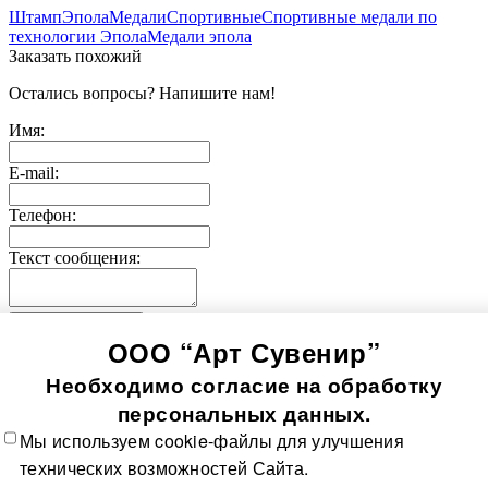
Штамп
Эпола
Медали
Спортивные
Спортивные медали по
технологии Эпола
Медали эпола
Заказать похожий
Остались вопросы? Напишите нам!
Имя:
E-mail:
Телефон:
Текст сообщения:
Отправить заявку
ООО “Арт Сувенир”
© 2005-
2026
Значки-медали
Использование информации, содержащейся на сайте, в том
Необходимо согласие на обработку
числе фото продукции, без согласия правообладателя, влечет
возникновение ответственности согласно ст. 1250-1252 ГК
персональных данных.
РФ, ст. 7.12 КоАП РФ и ст. 146, 147 УК РФ
Мы используем cookie-файлы для улучшения
Все значки
Все медали
О компании
Контакты
Технологии
технических возможностей Сайта.
изготовления
Политика в отношении обработки