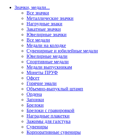
Значки, медали
...
Все значки
Металлические значки
Нагрудные знаки
Закатные значки
Ювелирные значки
Все медали
Медали на колодке
Сувенирные и юбилейные медали
Ювелирные медали
Спортивные медали
Медали выпускникам
Монеты ПРУФ
Офсет
Горячие эмали
Объемно-выпуклый штамп
Ордена
Запонки
Брелоки
Брелоки с гравировкой
Наградные плакетки
Зажимы для галстука
Сувениры
Корпоративные сувениры