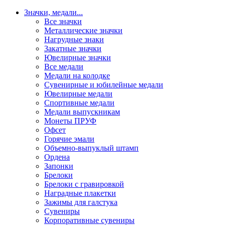
Значки, медали
...
Все значки
Металлические значки
Нагрудные знаки
Закатные значки
Ювелирные значки
Все медали
Медали на колодке
Сувенирные и юбилейные медали
Ювелирные медали
Спортивные медали
Медали выпускникам
Монеты ПРУФ
Офсет
Горячие эмали
Объемно-выпуклый штамп
Ордена
Запонки
Брелоки
Брелоки с гравировкой
Наградные плакетки
Зажимы для галстука
Сувениры
Корпоративные сувениры