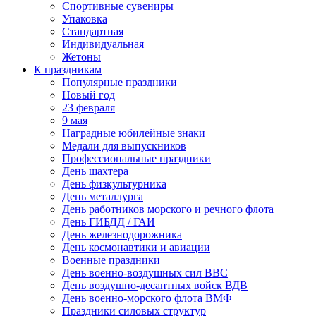
Спортивные сувениры
Упаковка
Стандартная
Индивидуальная
Жетоны
К праздникам
Популярные праздники
Новый год
23 февраля
9 мая
Наградные юбилейные знаки
Медали для выпускников
Профессиональные праздники
День шахтера
День физкультурника
День металлурга
День работников морского и речного флота
День ГИБДД / ГАИ
День железнодорожника
День космонавтики и авиации
Военные праздники
День военно-воздушных сил ВВС
День воздушно-десантных войск ВДВ
День военно-морского флота ВМФ
Праздники силовых структур