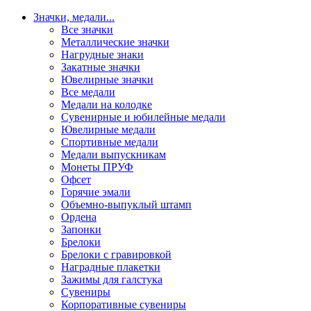
Значки, медали
...
Все значки
Металлические значки
Нагрудные знаки
Закатные значки
Ювелирные значки
Все медали
Медали на колодке
Сувенирные и юбилейные медали
Ювелирные медали
Спортивные медали
Медали выпускникам
Монеты ПРУФ
Офсет
Горячие эмали
Объемно-выпуклый штамп
Ордена
Запонки
Брелоки
Брелоки с гравировкой
Наградные плакетки
Зажимы для галстука
Сувениры
Корпоративные сувениры