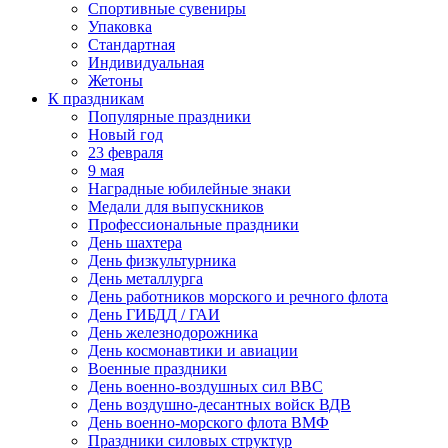
Спортивные сувениры
Упаковка
Стандартная
Индивидуальная
Жетоны
К праздникам
Популярные праздники
Новый год
23 февраля
9 мая
Наградные юбилейные знаки
Медали для выпускников
Профессиональные праздники
День шахтера
День физкультурника
День металлурга
День работников морского и речного флота
День ГИБДД / ГАИ
День железнодорожника
День космонавтики и авиации
Военные праздники
День военно-воздушных сил ВВС
День воздушно-десантных войск ВДВ
День военно-морского флота ВМФ
Праздники силовых структур