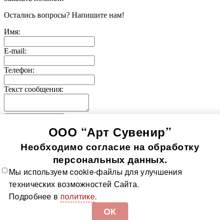
Остались вопросы? Напишите нам!
Имя:
E-mail:
Телефон:
Текст сообщения:
Отправить заявку
ООО “Арт Сувенир”
© 2005-
2026
Значки-медали
Использование информации, содержащейся на сайте, в том
Необходимо согласие на обработку
числе фото продукции, без согласия правообладателя, влечет
возникновение ответственности согласно ст. 1250-1252 ГК
персональных данных.
РФ, ст. 7.12 КоАП РФ и ст. 146, 147 УК РФ
Мы используем cookie-файлы для улучшения
Все значки
Все медали
О компании
Контакты
Технологии
технических возможностей Сайта.
изготовления
Политика в отношении обработки
Подробнее в
политике
.
персональных данных
Доставка и оплата
Карта сайта
ОК