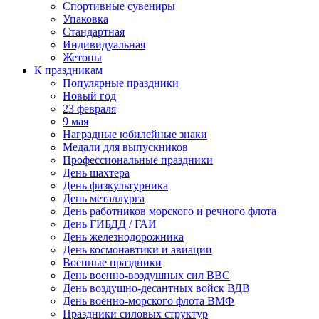
Спортивные сувениры
Упаковка
Стандартная
Индивидуальная
Жетоны
К праздникам
Популярные праздники
Новый год
23 февраля
9 мая
Наградные юбилейные знаки
Медали для выпускников
Профессиональные праздники
День шахтера
День физкультурника
День металлурга
День работников морского и речного флота
День ГИБДД / ГАИ
День железнодорожника
День космонавтики и авиации
Военные праздники
День военно-воздушных сил ВВС
День воздушно-десантных войск ВДВ
День военно-морского флота ВМФ
Праздники силовых структур