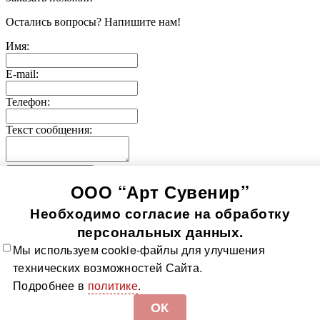
Остались вопросы? Напишите нам!
Имя:
E-mail:
Телефон:
Текст сообщения:
Отправить заявку
ООО “Арт Сувенир”
© 2005-
2026
Значки-медали
Использование информации, содержащейся на сайте, в том
Необходимо согласие на обработку
числе фото продукции, без согласия правообладателя, влечет
возникновение ответственности согласно ст. 1250-1252 ГК
персональных данных.
РФ, ст. 7.12 КоАП РФ и ст. 146, 147 УК РФ
Мы используем cookie-файлы для улучшения
Все значки
Все медали
О компании
Контакты
Технологии
технических возможностей Сайта.
изготовления
Политика в отношении обработки
Подробнее в
политике
.
персональных данных
Доставка и оплата
Карта сайта
ОК