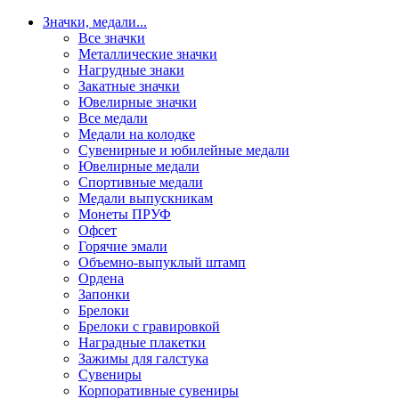
Значки, медали
...
Все значки
Металлические значки
Нагрудные знаки
Закатные значки
Ювелирные значки
Все медали
Медали на колодке
Сувенирные и юбилейные медали
Ювелирные медали
Спортивные медали
Медали выпускникам
Монеты ПРУФ
Офсет
Горячие эмали
Объемно-выпуклый штамп
Ордена
Запонки
Брелоки
Брелоки с гравировкой
Наградные плакетки
Зажимы для галстука
Сувениры
Корпоративные сувениры