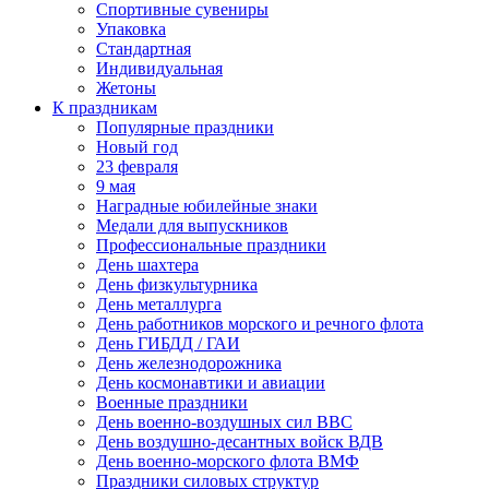
Спортивные сувениры
Упаковка
Стандартная
Индивидуальная
Жетоны
К праздникам
Популярные праздники
Новый год
23 февраля
9 мая
Наградные юбилейные знаки
Медали для выпускников
Профессиональные праздники
День шахтера
День физкультурника
День металлурга
День работников морского и речного флота
День ГИБДД / ГАИ
День железнодорожника
День космонавтики и авиации
Военные праздники
День военно-воздушных сил ВВС
День воздушно-десантных войск ВДВ
День военно-морского флота ВМФ
Праздники силовых структур