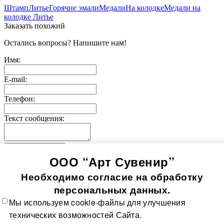
Штамп
Литье
Горячие эмали
Медали
На колодке
Медали на
колодке Литье
Заказать похожий
Остались вопросы? Напишите нам!
Имя:
E-mail:
Телефон:
Текст сообщения:
Отправить заявку
ООО “Арт Сувенир”
© 2005-
2026
Значки-медали
Использование информации, содержащейся на сайте, в том
Необходимо согласие на обработку
числе фото продукции, без согласия правообладателя, влечет
возникновение ответственности согласно ст. 1250-1252 ГК
персональных данных.
РФ, ст. 7.12 КоАП РФ и ст. 146, 147 УК РФ
Мы используем cookie-файлы для улучшения
Все значки
Все медали
О компании
Контакты
Технологии
технических возможностей Сайта.
изготовления
Политика в отношении обработки