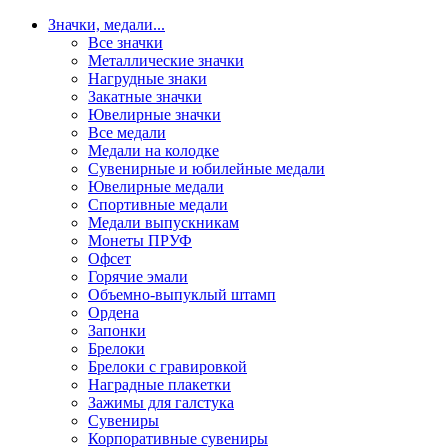
Значки, медали
...
Все значки
Металлические значки
Нагрудные знаки
Закатные значки
Ювелирные значки
Все медали
Медали на колодке
Сувенирные и юбилейные медали
Ювелирные медали
Спортивные медали
Медали выпускникам
Монеты ПРУФ
Офсет
Горячие эмали
Объемно-выпуклый штамп
Ордена
Запонки
Брелоки
Брелоки с гравировкой
Наградные плакетки
Зажимы для галстука
Сувениры
Корпоративные сувениры