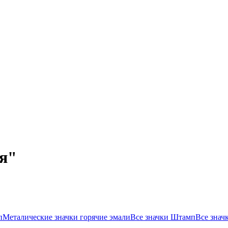
я"
п
Металические значки горячие эмали
Все значки Штамп
Все знач