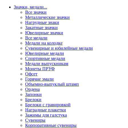
Значки, медали
...
Все значки
Металлические значки
Нагрудные знаки
Закатные значки
Ювелирные значки
Все медали
Медали на колодке
Сувенирные и юбилейные медали
Ювелирные медали
Спортивные медали
Медали выпускникам
Монеты ПРУФ
Офсет
Горячие эмали
Объемно-выпуклый штамп
Ордена
Запонки
Брелоки
Брелоки с гравировкой
Наградные плакетки
Зажимы для галстука
Сувениры
Корпоративные сувениры