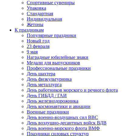
Спортивные сувениры
Упаковка
Стандартная
Индивидуальная
Жетоны
К праздникам
Популярные праздники
Новый год
23 февраля
9 мая
Наградные юбилейные знаки
Медали для выпускников
Профессиональные праздники
День шахтера
День физкультурника
День металлурга
День работников морского и речного флота
День ГИБДД / ГАИ
День железнодорожника
День космонавтики и авиации
Военные праздники
День военно-воздушных сил ВВС
День воздушно-десантных войск ВДВ
День военно-морского флота ВМФ
Праздники силовых структур