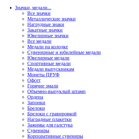
Значки, медали
...
Все значки
Металлические значки
Нагрудные знаки
Закатные значки
Ювелирные значки
Все медали
Медали на колодке
Сувенирные и юбилейные медали
Ювелирные медали
Спортивные медали
Медали выпускникам
Монеты ПРУФ
Офсет
Горячие эмали
Объемно-выпуклый штамп
Ордена
Запонки
Брелоки
Брелоки с гравировкой
Наградные плакетки
Зажимы для галстука
Сувениры
Корпоративные сувениры