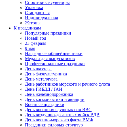
Спортивные сувениры
Упаковка
Стандартная
Индивидуальная
Жетоны
К праздникам
Популярные праздники
Новый год
23 февраля
9 мая
Наградные юбилейные знаки
Медали для выпускников
Профессиональные праздники
День шахтера
День физкультурника
День металлурга
День работников морского и речного флота
День ГИБДД / ГАИ
День железнодорожника
День космонавтики и авиации
Военные праздники
День военно-воздушных сил ВВС
День воздушно-десантных войск ВДВ
День военно-морского флота ВМФ
Праздники силовых структур