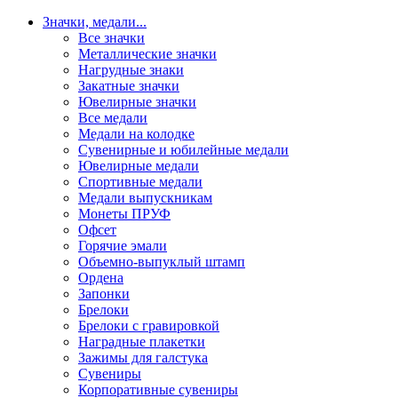
Значки, медали
...
Все значки
Металлические значки
Нагрудные знаки
Закатные значки
Ювелирные значки
Все медали
Медали на колодке
Сувенирные и юбилейные медали
Ювелирные медали
Спортивные медали
Медали выпускникам
Монеты ПРУФ
Офсет
Горячие эмали
Объемно-выпуклый штамп
Ордена
Запонки
Брелоки
Брелоки с гравировкой
Наградные плакетки
Зажимы для галстука
Сувениры
Корпоративные сувениры