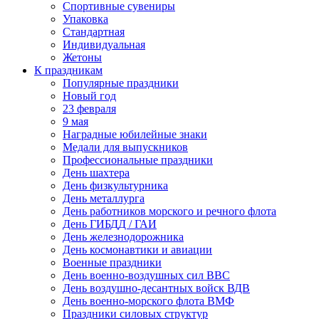
Спортивные сувениры
Упаковка
Стандартная
Индивидуальная
Жетоны
К праздникам
Популярные праздники
Новый год
23 февраля
9 мая
Наградные юбилейные знаки
Медали для выпускников
Профессиональные праздники
День шахтера
День физкультурника
День металлурга
День работников морского и речного флота
День ГИБДД / ГАИ
День железнодорожника
День космонавтики и авиации
Военные праздники
День военно-воздушных сил ВВС
День воздушно-десантных войск ВДВ
День военно-морского флота ВМФ
Праздники силовых структур