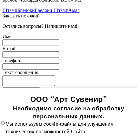
Штамп
Брелоки
Брелоки Штамп
9 мая
Заказать похожий
Остались вопросы? Напишите нам!
Имя:
E-mail:
Телефон:
Текст сообщения:
Отправить заявку
ООО “Арт Сувенир”
© 2005-
2026
Значки-медали
Использование информации, содержащейся на сайте, в том
Необходимо согласие на обработку
числе фото продукции, без согласия правообладателя, влечет
возникновение ответственности согласно ст. 1250-1252 ГК
персональных данных.
РФ, ст. 7.12 КоАП РФ и ст. 146, 147 УК РФ
Мы используем cookie-файлы для улучшения
Все значки
Все медали
О компании
Контакты
Технологии
технических возможностей Сайта.
изготовления
Политика в отношении обработки