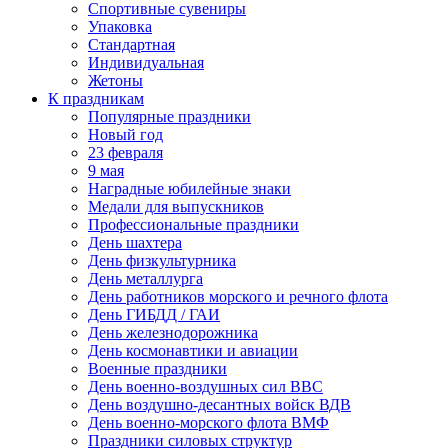
Спортивные сувениры
Упаковка
Стандартная
Индивидуальная
Жетоны
К праздникам
Популярные праздники
Новый год
23 февраля
9 мая
Наградные юбилейные знаки
Медали для выпускников
Профессиональные праздники
День шахтера
День физкультурника
День металлурга
День работников морского и речного флота
День ГИБДД / ГАИ
День железнодорожника
День космонавтики и авиации
Военные праздники
День военно-воздушных сил ВВС
День воздушно-десантных войск ВДВ
День военно-морского флота ВМФ
Праздники силовых структур