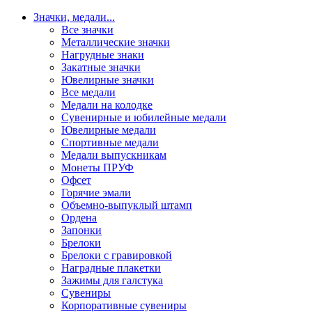
Значки, медали
...
Все значки
Металлические значки
Нагрудные знаки
Закатные значки
Ювелирные значки
Все медали
Медали на колодке
Сувенирные и юбилейные медали
Ювелирные медали
Спортивные медали
Медали выпускникам
Монеты ПРУФ
Офсет
Горячие эмали
Объемно-выпуклый штамп
Ордена
Запонки
Брелоки
Брелоки с гравировкой
Наградные плакетки
Зажимы для галстука
Сувениры
Корпоративные сувениры