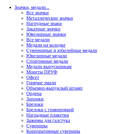
Значки, медали
...
Все значки
Металлические значки
Нагрудные знаки
Закатные значки
Ювелирные значки
Все медали
Медали на колодке
Сувенирные и юбилейные медали
Ювелирные медали
Спортивные медали
Медали выпускникам
Монеты ПРУФ
Офсет
Горячие эмали
Объемно-выпуклый штамп
Ордена
Запонки
Брелоки
Брелоки с гравировкой
Наградные плакетки
Зажимы для галстука
Сувениры
Корпоративные сувениры