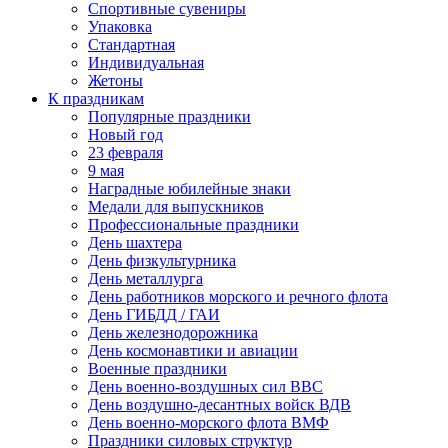
Спортивные сувениры
Упаковка
Стандартная
Индивидуальная
Жетоны
К праздникам
Популярные праздники
Новый год
23 февраля
9 мая
Наградные юбилейные знаки
Медали для выпускников
Профессиональные праздники
День шахтера
День физкультурника
День металлурга
День работников морского и речного флота
День ГИБДД / ГАИ
День железнодорожника
День космонавтики и авиации
Военные праздники
День военно-воздушных сил ВВС
День воздушно-десантных войск ВДВ
День военно-морского флота ВМФ
Праздники силовых структур