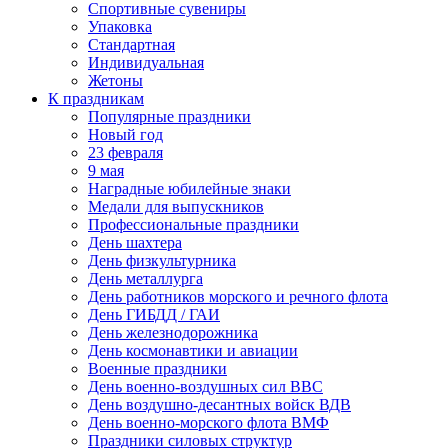
Спортивные сувениры
Упаковка
Стандартная
Индивидуальная
Жетоны
К праздникам
Популярные праздники
Новый год
23 февраля
9 мая
Наградные юбилейные знаки
Медали для выпускников
Профессиональные праздники
День шахтера
День физкультурника
День металлурга
День работников морского и речного флота
День ГИБДД / ГАИ
День железнодорожника
День космонавтики и авиации
Военные праздники
День военно-воздушных сил ВВС
День воздушно-десантных войск ВДВ
День военно-морского флота ВМФ
Праздники силовых структур