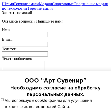
Штамп
Горячие эмали
Медали
Спортивные
Спортивные медали
по технологии Горячие эмали
Заказать похожий
Остались вопросы? Напишите нам!
Имя:
E-mail:
Телефон:
Текст сообщения:
Отправить заявку
ООО “Арт Сувенир”
© 2005-
2026
Значки-медали
Использование информации, содержащейся на сайте, в том
Необходимо согласие на обработку
числе фото продукции, без согласия правообладателя, влечет
возникновение ответственности согласно ст. 1250-1252 ГК
персональных данных.
РФ, ст. 7.12 КоАП РФ и ст. 146, 147 УК РФ
Мы используем cookie-файлы для улучшения
Все значки
Все медали
О компании
Контакты
Технологии
технических возможностей Сайта.
изготовления
Политика в отношении обработки