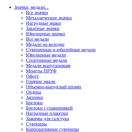
Значки, медали
...
Все значки
Металлические значки
Нагрудные знаки
Закатные значки
Ювелирные значки
Все медали
Медали на колодке
Сувенирные и юбилейные медали
Ювелирные медали
Спортивные медали
Медали выпускникам
Монеты ПРУФ
Офсет
Горячие эмали
Объемно-выпуклый штамп
Ордена
Запонки
Брелоки
Брелоки с гравировкой
Наградные плакетки
Зажимы для галстука
Сувениры
Корпоративные сувениры