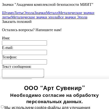
Значки "Академия комплексной безопасности МИИТ"
Штамп
Литье
Эпола
Значки
Металл
Металические значки
литье
Металические значки эпола
Все значки Эпола
Заказать похожий
Остались вопросы? Напишите нам!
Имя:
E-mail:
Телефон:
Текст сообщения:
Отправить заявку
ООО “Арт Сувенир”
© 2005-
2026
Значки-медали
Использование информации, содержащейся на сайте, в том
Необходимо согласие на обработку
числе фото продукции, без согласия правообладателя, влечет
возникновение ответственности согласно ст. 1250-1252 ГК
персональных данных.
РФ, ст. 7.12 КоАП РФ и ст. 146, 147 УК РФ
Мы используем cookie-файлы для улучшения