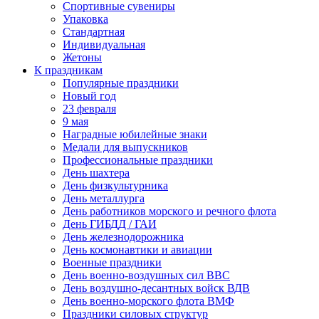
Спортивные сувениры
Упаковка
Стандартная
Индивидуальная
Жетоны
К праздникам
Популярные праздники
Новый год
23 февраля
9 мая
Наградные юбилейные знаки
Медали для выпускников
Профессиональные праздники
День шахтера
День физкультурника
День металлурга
День работников морского и речного флота
День ГИБДД / ГАИ
День железнодорожника
День космонавтики и авиации
Военные праздники
День военно-воздушных сил ВВС
День воздушно-десантных войск ВДВ
День военно-морского флота ВМФ
Праздники силовых структур