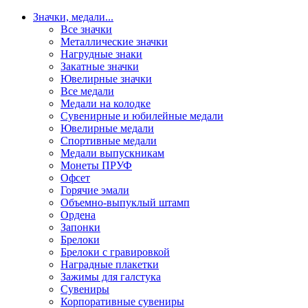
Значки, медали
...
Все значки
Металлические значки
Нагрудные знаки
Закатные значки
Ювелирные значки
Все медали
Медали на колодке
Сувенирные и юбилейные медали
Ювелирные медали
Спортивные медали
Медали выпускникам
Монеты ПРУФ
Офсет
Горячие эмали
Объемно-выпуклый штамп
Ордена
Запонки
Брелоки
Брелоки с гравировкой
Наградные плакетки
Зажимы для галстука
Сувениры
Корпоративные сувениры