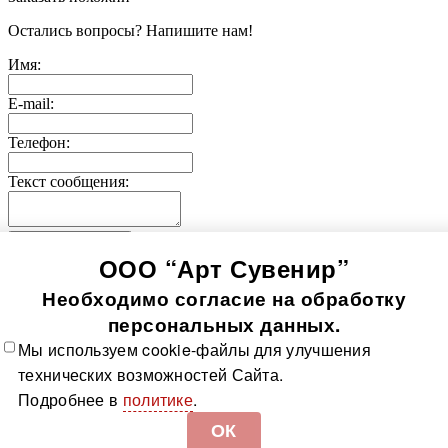
Остались вопросы? Напишите нам!
Имя:
E-mail:
Телефон:
Текст сообщения:
Отправить заявку
ООО “Арт Сувенир”
© 2005-
2026
Значки-медали
Использование информации, содержащейся на сайте, в том
Необходимо согласие на обработку
числе фото продукции, без согласия правообладателя, влечет
возникновение ответственности согласно ст. 1250-1252 ГК
персональных данных.
РФ, ст. 7.12 КоАП РФ и ст. 146, 147 УК РФ
Мы используем cookie-файлы для улучшения
Все значки
Все медали
О компании
Контакты
Технологии
технических возможностей Сайта.
изготовления
Политика в отношении обработки
Подробнее в
политике
.
персональных данных
Доставка и оплата
Карта сайта
ОК