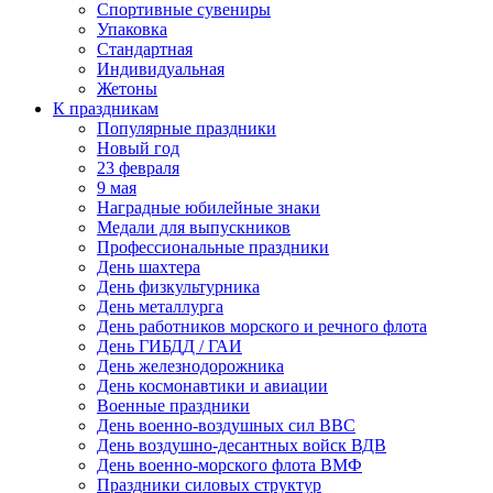
Спортивные сувениры
Упаковка
Стандартная
Индивидуальная
Жетоны
К праздникам
Популярные праздники
Новый год
23 февраля
9 мая
Наградные юбилейные знаки
Медали для выпускников
Профессиональные праздники
День шахтера
День физкультурника
День металлурга
День работников морского и речного флота
День ГИБДД / ГАИ
День железнодорожника
День космонавтики и авиации
Военные праздники
День военно-воздушных сил ВВС
День воздушно-десантных войск ВДВ
День военно-морского флота ВМФ
Праздники силовых структур