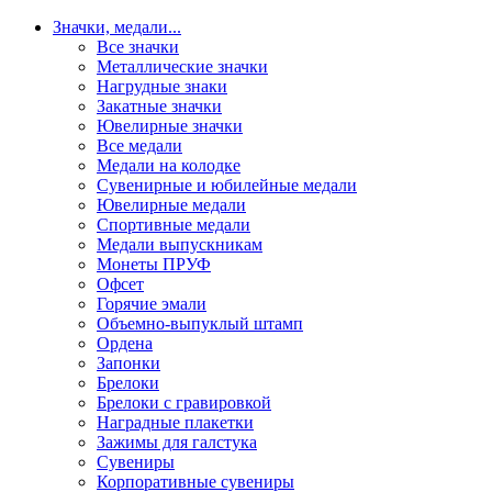
Значки, медали
...
Все значки
Металлические значки
Нагрудные знаки
Закатные значки
Ювелирные значки
Все медали
Медали на колодке
Сувенирные и юбилейные медали
Ювелирные медали
Спортивные медали
Медали выпускникам
Монеты ПРУФ
Офсет
Горячие эмали
Объемно-выпуклый штамп
Ордена
Запонки
Брелоки
Брелоки с гравировкой
Наградные плакетки
Зажимы для галстука
Сувениры
Корпоративные сувениры