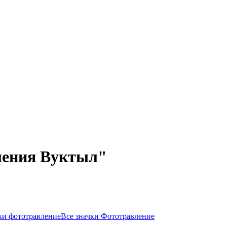
ления Вуктыл"
ки фототравление
Все значки Фототравление