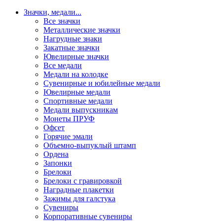
Значки, медали
...
Все значки
Металлические значки
Нагрудные знаки
Закатные значки
Ювелирные значки
Все медали
Медали на колодке
Сувенирные и юбилейные медали
Ювелирные медали
Спортивные медали
Медали выпускникам
Монеты ПРУФ
Офсет
Горячие эмали
Объемно-выпуклый штамп
Ордена
Запонки
Брелоки
Брелоки с гравировкой
Наградные плакетки
Зажимы для галстука
Сувениры
Корпоративные сувениры