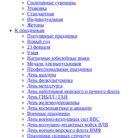
Спортивные сувениры
Упаковка
Стандартная
Индивидуальная
Жетоны
К праздникам
Популярные праздники
Новый год
23 февраля
9 мая
Наградные юбилейные знаки
Медали для выпускников
Профессиональные праздники
День шахтера
День физкультурника
День металлурга
День работников морского и речного флота
День ГИБДД / ГАИ
День железнодорожника
День космонавтики и авиации
Военные праздники
День военно-воздушных сил ВВС
День воздушно-десантных войск ВДВ
День военно-морского флота ВМФ
Праздники силовых структур