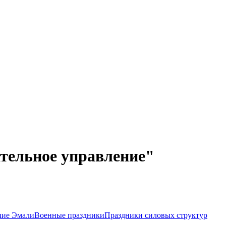
тельное управление"
чие Эмали
Военные праздники
Праздники силовых структур