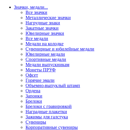
Значки, медали
...
Все значки
Металлические значки
Нагрудные знаки
Закатные значки
Ювелирные значки
Все медали
Медали на колодке
Сувенирные и юбилейные медали
Ювелирные медали
Спортивные медали
Медали выпускникам
Монеты ПРУФ
Офсет
Горячие эмали
Объемно-выпуклый штамп
Ордена
Запонки
Брелоки
Брелоки с гравировкой
Наградные плакетки
Зажимы для галстука
Сувениры
Корпоративные сувениры