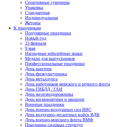
Спортивные сувениры
Упаковка
Стандартная
Индивидуальная
Жетоны
К праздникам
Популярные праздники
Новый год
23 февраля
9 мая
Наградные юбилейные знаки
Медали для выпускников
Профессиональные праздники
День шахтера
День физкультурника
День металлурга
День работников морского и речного флота
День ГИБДД / ГАИ
День железнодорожника
День космонавтики и авиации
Военные праздники
День военно-воздушных сил ВВС
День воздушно-десантных войск ВДВ
День военно-морского флота ВМФ
Праздники силовых структур