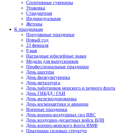
Спортивные сувениры
Упаковка
Стандартная
Индивидуальная
Жетоны
К праздникам
Популярные праздники
Новый год
23 февраля
9 мая
Наградные юбилейные знаки
Медали для выпускников
Профессиональные праздники
День шахтера
День физкультурника
День металлурга
День работников морского и речного флота
День ГИБДД / ГАИ
День железнодорожника
День космонавтики и авиации
Военные праздники
День военно-воздушных сил ВВС
День воздушно-десантных войск ВДВ
День военно-морского флота ВМФ
Праздники силовых структур