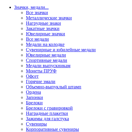
Значки, медали
...
Все значки
Металлические значки
Нагрудные знаки
Закатные значки
Ювелирные значки
Все медали
Медали на колодке
Сувенирные и юбилейные медали
Ювелирные медали
Спортивные медали
Медали выпускникам
Монеты ПРУФ
Офсет
Горячие эмали
Объемно-выпуклый штамп
Ордена
Запонки
Брелоки
Брелоки с гравировкой
Наградные плакетки
Зажимы для галстука
Сувениры
Корпоративные сувениры