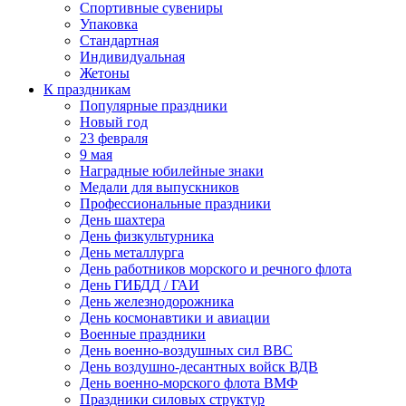
Спортивные сувениры
Упаковка
Стандартная
Индивидуальная
Жетоны
К праздникам
Популярные праздники
Новый год
23 февраля
9 мая
Наградные юбилейные знаки
Медали для выпускников
Профессиональные праздники
День шахтера
День физкультурника
День металлурга
День работников морского и речного флота
День ГИБДД / ГАИ
День железнодорожника
День космонавтики и авиации
Военные праздники
День военно-воздушных сил ВВС
День воздушно-десантных войск ВДВ
День военно-морского флота ВМФ
Праздники силовых структур