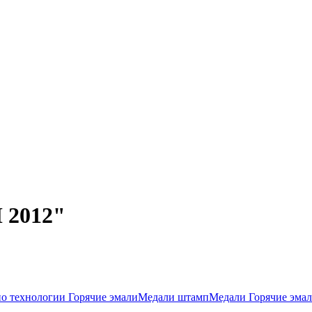
 2012"
о технологии Горячие эмали
Медали штамп
Медали Горячие эма