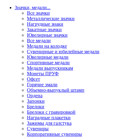
Значки, медали
...
Все значки
Металлические значки
Нагрудные знаки
Закатные значки
Ювелирные значки
Все медали
Медали на колодке
Сувенирные и юбилейные медали
Ювелирные медали
Спортивные медали
Медали выпускникам
Монеты ПРУФ
Офсет
Горячие эмали
Объемно-выпуклый штамп
Ордена
Запонки
Брелоки
Брелоки с гравировкой
Наградные плакетки
Зажимы для галстука
Сувениры
Корпоративные сувениры