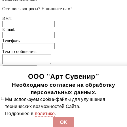
Остались вопросы? Напишите нам!
Имя:
E-mail:
Телефон:
Текст сообщения:
Отправить заявку
ООО “Арт Сувенир”
© 2005-
2026
Значки-медали
Использование информации, содержащейся на сайте, в том
Необходимо согласие на обработку
числе фото продукции, без согласия правообладателя, влечет
возникновение ответственности согласно ст. 1250-1252 ГК
персональных данных.
РФ, ст. 7.12 КоАП РФ и ст. 146, 147 УК РФ
Мы используем cookie-файлы для улучшения
Все значки
Все медали
О компании
Контакты
Технологии
технических возможностей Сайта.
изготовления
Политика в отношении обработки
Подробнее в
политике
.
персональных данных
Доставка и оплата
Карта сайта
ОК