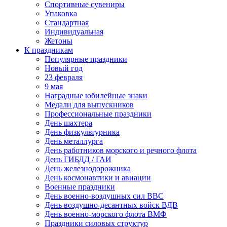
Спортивные сувениры
Упаковка
Стандартная
Индивидуальная
Жетоны
К праздникам
Популярные праздники
Новый год
23 февраля
9 мая
Наградные юбилейные знаки
Медали для выпускников
Профессиональные праздники
День шахтера
День физкультурника
День металлурга
День работников морского и речного флота
День ГИБДД / ГАИ
День железнодорожника
День космонавтики и авиации
Военные праздники
День военно-воздушных сил ВВС
День воздушно-десантных войск ВДВ
День военно-морского флота ВМФ
Праздники силовых структур