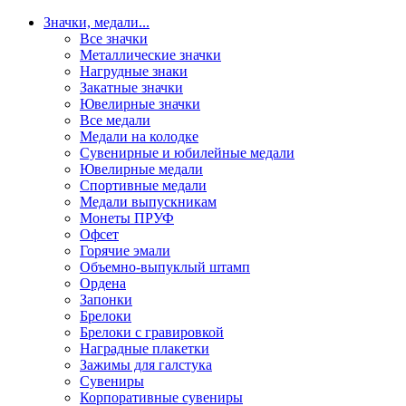
Значки, медали
...
Все значки
Металлические значки
Нагрудные знаки
Закатные значки
Ювелирные значки
Все медали
Медали на колодке
Сувенирные и юбилейные медали
Ювелирные медали
Спортивные медали
Медали выпускникам
Монеты ПРУФ
Офсет
Горячие эмали
Объемно-выпуклый штамп
Ордена
Запонки
Брелоки
Брелоки с гравировкой
Наградные плакетки
Зажимы для галстука
Сувениры
Корпоративные сувениры