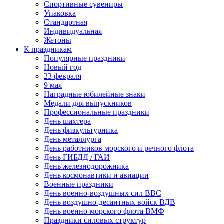
Спортивные сувениры
Упаковка
Стандартная
Индивидуальная
Жетоны
К праздникам
Популярные праздники
Новый год
23 февраля
9 мая
Наградные юбилейные знаки
Медали для выпускников
Профессиональные праздники
День шахтера
День физкультурника
День металлурга
День работников морского и речного флота
День ГИБДД / ГАИ
День железнодорожника
День космонавтики и авиации
Военные праздники
День военно-воздушных сил ВВС
День воздушно-десантных войск ВДВ
День военно-морского флота ВМФ
Праздники силовых структур