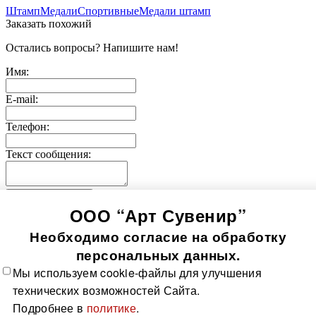
Штамп
Медали
Спортивные
Медали штамп
Заказать похожий
Остались вопросы? Напишите нам!
Имя:
E-mail:
Телефон:
Текст сообщения:
Отправить заявку
ООО “Арт Сувенир”
© 2005-
2026
Значки-медали
Использование информации, содержащейся на сайте, в том
Необходимо согласие на обработку
числе фото продукции, без согласия правообладателя, влечет
возникновение ответственности согласно ст. 1250-1252 ГК
персональных данных.
РФ, ст. 7.12 КоАП РФ и ст. 146, 147 УК РФ
Мы используем cookie-файлы для улучшения
Все значки
Все медали
О компании
Контакты
Технологии
технических возможностей Сайта.
изготовления
Политика в отношении обработки
Подробнее в
политике
.
персональных данных
Доставка и оплата