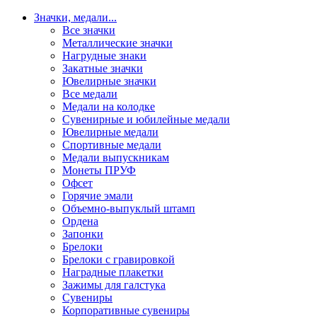
Значки, медали
...
Все значки
Металлические значки
Нагрудные знаки
Закатные значки
Ювелирные значки
Все медали
Медали на колодке
Сувенирные и юбилейные медали
Ювелирные медали
Спортивные медали
Медали выпускникам
Монеты ПРУФ
Офсет
Горячие эмали
Объемно-выпуклый штамп
Ордена
Запонки
Брелоки
Брелоки с гравировкой
Наградные плакетки
Зажимы для галстука
Сувениры
Корпоративные сувениры