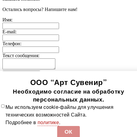
Остались вопросы? Напишите нам!
Имя:
E-mail:
Телефон:
Текст сообщения:
Отправить заявку
ООО “Арт Сувенир”
© 2005-
2026
Значки-медали
Использование информации, содержащейся на сайте, в том
Необходимо согласие на обработку
числе фото продукции, без согласия правообладателя, влечет
возникновение ответственности согласно ст. 1250-1252 ГК
персональных данных.
РФ, ст. 7.12 КоАП РФ и ст. 146, 147 УК РФ
Мы используем cookie-файлы для улучшения
Все значки
Все медали
О компании
Контакты
Технологии
технических возможностей Сайта.
изготовления
Политика в отношении обработки
Подробнее в
политике
.
персональных данных
Доставка и оплата
Карта сайта
ОК