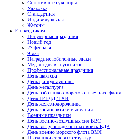
Спортивные сувениры
Упаковка
Стандартная
Индивидуальная
Жетоны
К праздникам
Популярные праздники
Новый год
23 февраля
9 мая
Наградные юбилейные знаки
Медали для выпускников
Профессиональные праздники
День шахтера
День физкультурника
День металлурга
День работников морского и речного флота
День ГИБДД / ГАИ
День железнодорожника
День космонавтики и авиации
Военные праздники
День военно-воздушных сил ВВС
День воздушно-десантных войск ВДВ
День военно-морского флота ВМФ
Праздники силовых структур