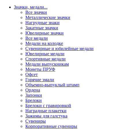
Значки, медали
...
Все значки
Металлические значки
Нагрудные знаки
Закатные значки
Ювелирные значки
Все медали
Медали на колодке
Сувенирные и юбилейные медали
Ювелирные медали
Спортивные медали
Медали выпускникам
Монеты ПРУФ
Офсет
Горячие эмали
Объемно-выпуклый штамп
Ордена
Запонки
Брелоки
Брелоки с гравировкой
Наградные плакетки
Зажимы для галстука
Сувениры
Корпоративные сувениры