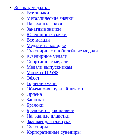
Значки, медали
...
Все значки
Металлические значки
Нагрудные знаки
Закатные значки
Ювелирные значки
Все медали
Медали на колодке
Сувенирные и юбилейные медали
Ювелирные медали
Спортивные медали
Медали выпускникам
Монеты ПРУФ
Офсет
Горячие эмали
Объемно-выпуклый штамп
Ордена
Запонки
Брелоки
Брелоки с гравировкой
Наградные плакетки
Зажимы для галстука
Сувениры
Корпоративные сувениры