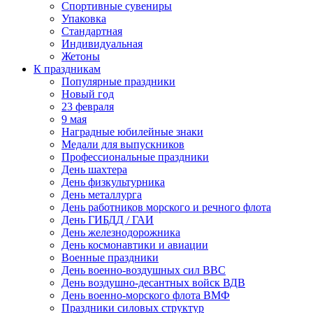
Спортивные сувениры
Упаковка
Стандартная
Индивидуальная
Жетоны
К праздникам
Популярные праздники
Новый год
23 февраля
9 мая
Наградные юбилейные знаки
Медали для выпускников
Профессиональные праздники
День шахтера
День физкультурника
День металлурга
День работников морского и речного флота
День ГИБДД / ГАИ
День железнодорожника
День космонавтики и авиации
Военные праздники
День военно-воздушных сил ВВС
День воздушно-десантных войск ВДВ
День военно-морского флота ВМФ
Праздники силовых структур